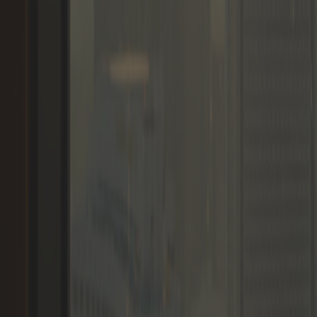
会籍
会员
博客