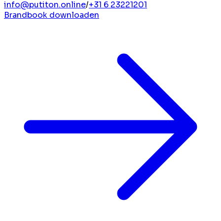
info@putiton.online
/
+31 6 23221201
Brandbook downloaden