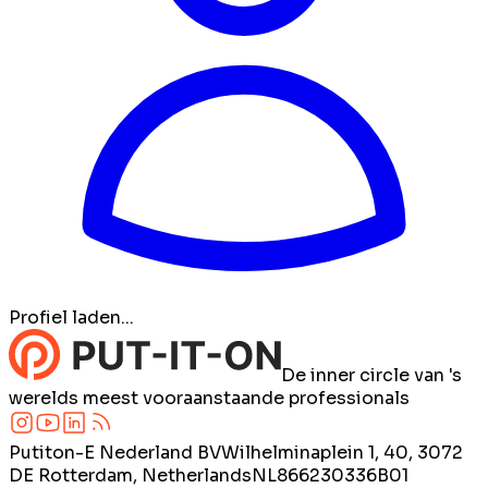
Profiel laden...
De inner circle van 's
werelds meest vooraanstaande professionals
Putiton-E Nederland BV
Wilhelminaplein 1, 40, 3072
DE Rotterdam, Netherlands
NL866230336B01