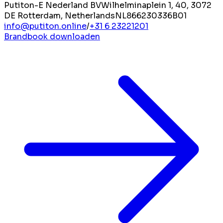
Putiton-E Nederland BV
Wilhelminaplein 1, 40, 3072
DE Rotterdam, Netherlands
NL866230336B01
info@putiton.online
/
+31 6 23221201
Brandbook downloaden