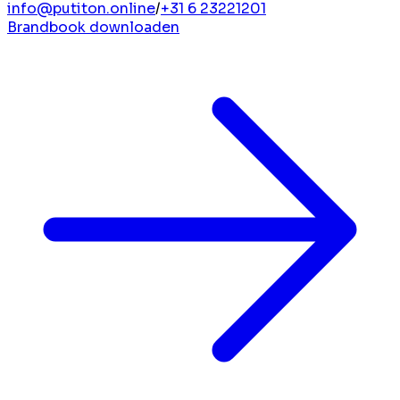
info@putiton.online
/
+31 6 23221201
Brandbook downloaden