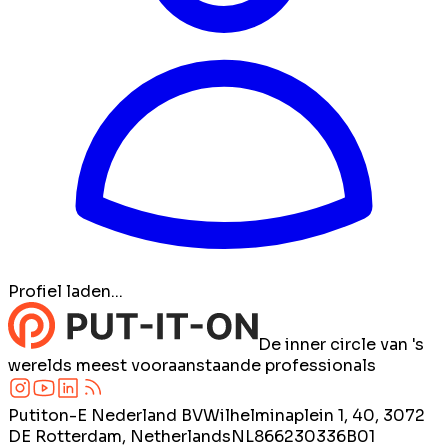
Profiel laden...
De inner circle van 's
werelds meest vooraanstaande professionals
Putiton-E Nederland BV
Wilhelminaplein 1, 40, 3072
DE Rotterdam, Netherlands
NL866230336B01