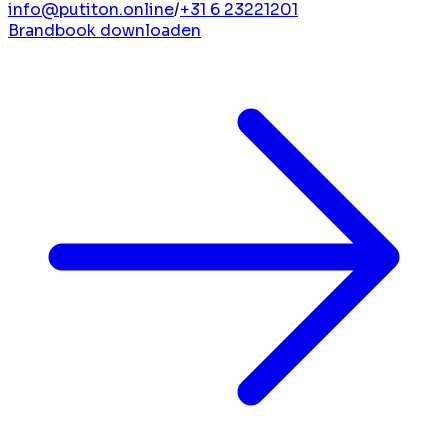
info@putiton.online
/
+31 6 23221201
Brandbook downloaden