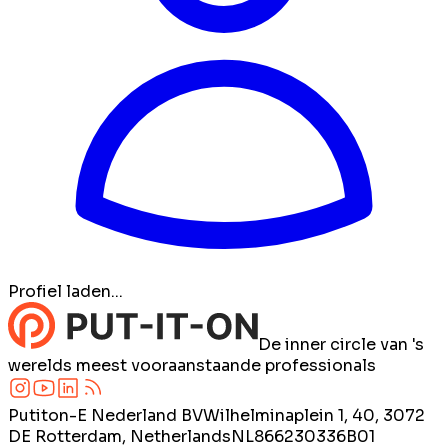
Profiel laden...
De inner circle van 's
werelds meest vooraanstaande professionals
Putiton-E Nederland BV
Wilhelminaplein 1, 40, 3072
DE Rotterdam, Netherlands
NL866230336B01