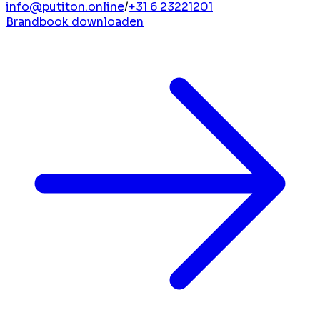
info@putiton.online
/
+31 6 23221201
Brandbook downloaden