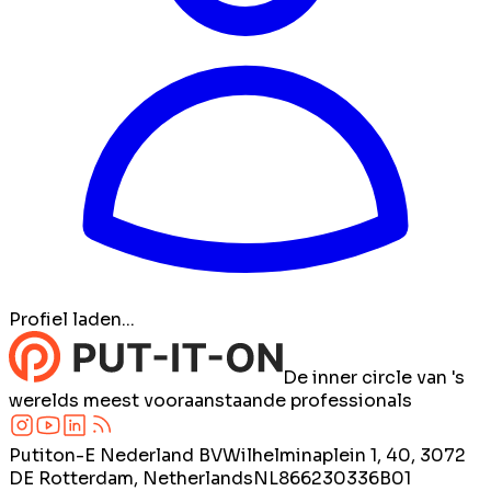
Profiel laden...
De inner circle van 's
werelds meest vooraanstaande professionals
Putiton-E Nederland BV
Wilhelminaplein 1, 40, 3072
DE Rotterdam, Netherlands
NL866230336B01