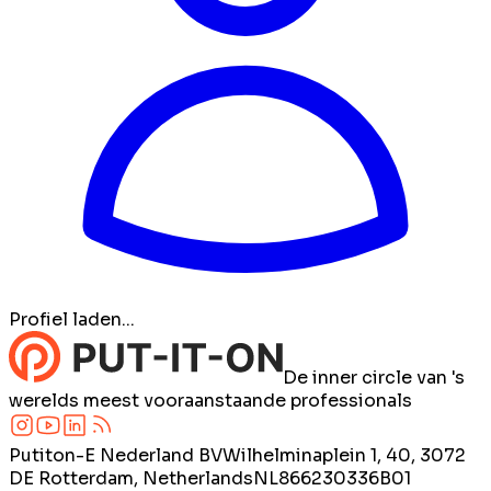
Profiel laden...
De inner circle van 's
werelds meest vooraanstaande professionals
Putiton-E Nederland BV
Wilhelminaplein 1, 40, 3072
DE Rotterdam, Netherlands
NL866230336B01