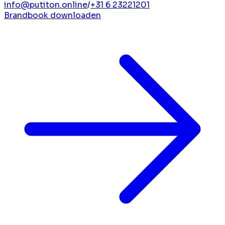
info@putiton.online
/
+31 6 23221201
Brandbook downloaden