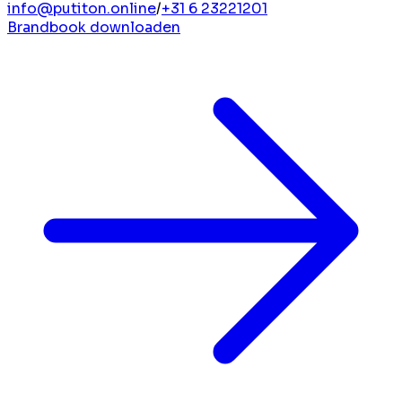
info@putiton.online
/
+31 6 23221201
Brandbook downloaden