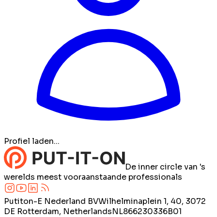
Profiel laden...
De inner circle van 's
werelds meest vooraanstaande professionals
Putiton-E Nederland BV
Wilhelminaplein 1, 40, 3072
DE Rotterdam, Netherlands
NL866230336B01