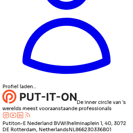
Profiel laden...
De inner circle van 's
werelds meest vooraanstaande professionals
Putiton-E Nederland BV
Wilhelminaplein 1, 40, 3072
DE Rotterdam, Netherlands
NL866230336B01