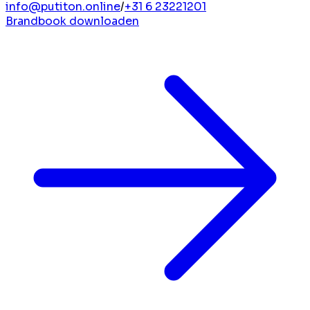
info@putiton.online
/
+31 6 23221201
Brandbook downloaden