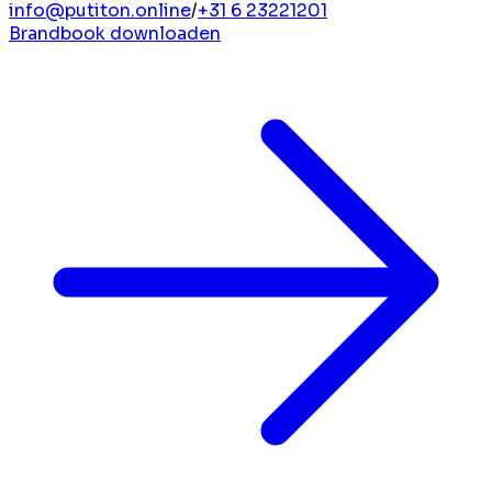
info@putiton.online
/
+31 6 23221201
Brandbook downloaden