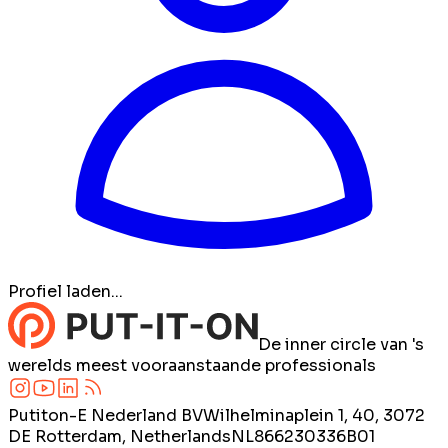
Profiel laden...
De inner circle van 's
werelds meest vooraanstaande professionals
Putiton-E Nederland BV
Wilhelminaplein 1, 40, 3072
DE Rotterdam, Netherlands
NL866230336B01