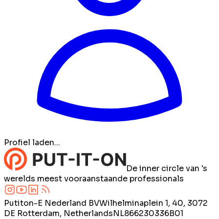
Profiel laden...
De inner circle van 's
werelds meest vooraanstaande professionals
Putiton-E Nederland BV
Wilhelminaplein 1, 40, 3072
DE Rotterdam, Netherlands
NL866230336B01