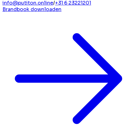
info@putiton.online
/
+31 6 23221201
Brandbook downloaden