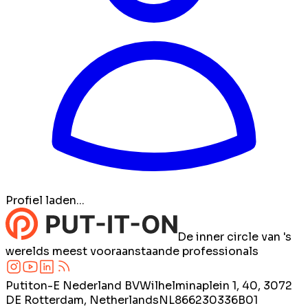
Profiel laden...
De inner circle van 's
werelds meest vooraanstaande professionals
Putiton-E Nederland BV
Wilhelminaplein 1, 40, 3072
DE Rotterdam, Netherlands
NL866230336B01