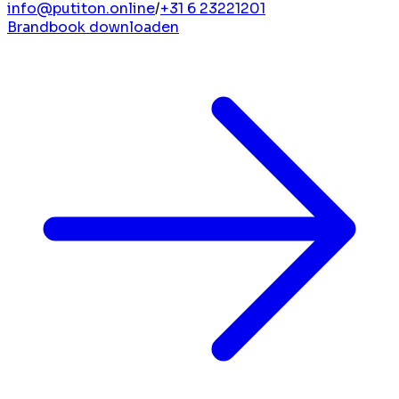
info@putiton.online
/
+31 6 23221201
Brandbook downloaden