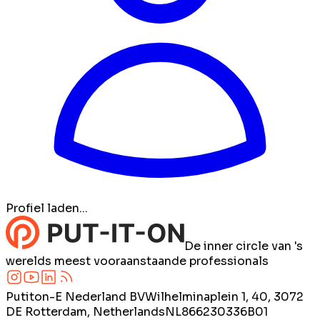
Profiel laden...
De inner circle van 's
werelds meest vooraanstaande professionals
Putiton-E Nederland BV
Wilhelminaplein 1, 40, 3072
DE Rotterdam, Netherlands
NL866230336B01