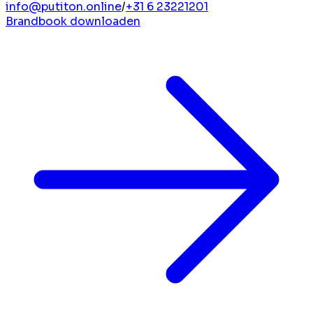
info@putiton.online
/
+31 6 23221201
Brandbook downloaden