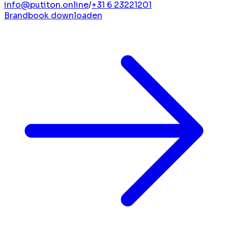
info@putiton.online
/
+31 6 23221201
Brandbook downloaden