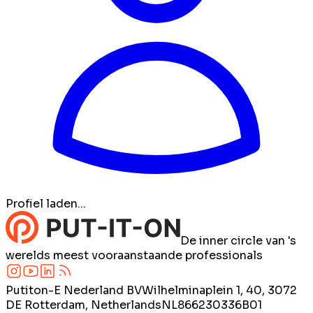
Profiel laden...
De inner circle van 's
werelds meest vooraanstaande professionals
Putiton-E Nederland BV
Wilhelminaplein 1, 40, 3072
DE Rotterdam, Netherlands
NL866230336B01