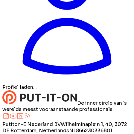
Profiel laden...
De inner circle van 's
werelds meest vooraanstaande professionals
Putiton-E Nederland BV
Wilhelminaplein 1, 40, 3072
DE Rotterdam, Netherlands
NL866230336B01