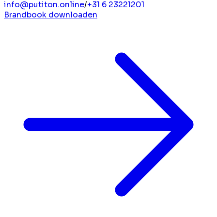
info@putiton.online
/
+31 6 23221201
Brandbook downloaden