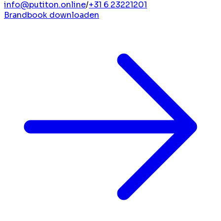
info@putiton.online
/
+31 6 23221201
Brandbook downloaden