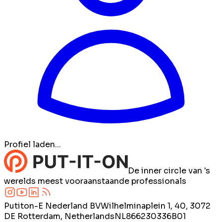
Profiel laden...
De inner circle van 's
werelds meest vooraanstaande professionals
Putiton-E Nederland BV
Wilhelminaplein 1, 40, 3072
DE Rotterdam, Netherlands
NL866230336B01