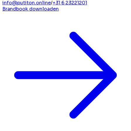
info@putiton.online
/
+31 6 23221201
Brandbook downloaden