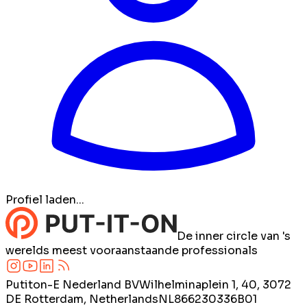
Profiel laden...
De inner circle van 's
werelds meest vooraanstaande professionals
Putiton-E Nederland BV
Wilhelminaplein 1, 40, 3072
DE Rotterdam, Netherlands
NL866230336B01