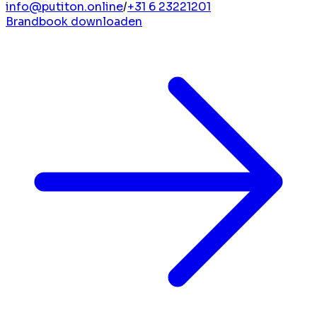
info@putiton.online
/
+31 6 23221201
Brandbook downloaden