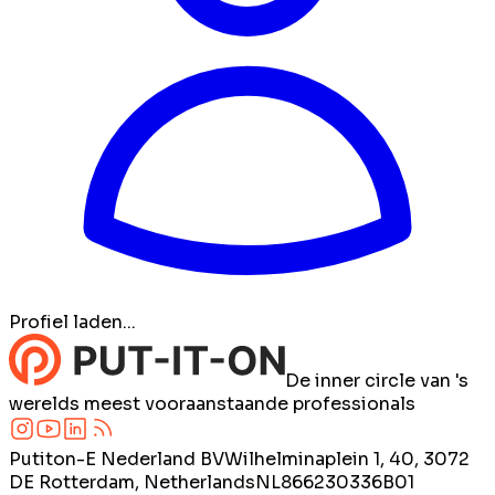
Profiel laden...
De inner circle van 's
werelds meest vooraanstaande professionals
Putiton-E Nederland BV
Wilhelminaplein 1, 40, 3072
DE Rotterdam, Netherlands
NL866230336B01