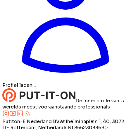
Profiel laden...
De inner circle van 's
werelds meest vooraanstaande professionals
Putiton-E Nederland BV
Wilhelminaplein 1, 40, 3072
DE Rotterdam, Netherlands
NL866230336B01