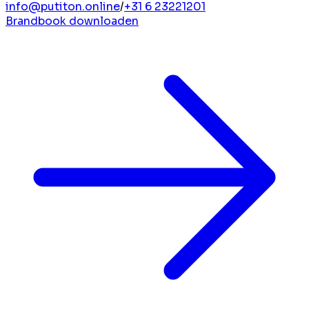
info@putiton.online
/
+31 6 23221201
Brandbook downloaden