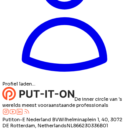
Profiel laden...
De inner circle van 's
werelds meest vooraanstaande professionals
Putiton-E Nederland BV
Wilhelminaplein 1, 40, 3072
DE Rotterdam, Netherlands
NL866230336B01