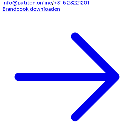
info@putiton.online
/
+31 6 23221201
Brandbook downloaden