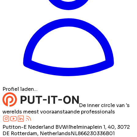
Profiel laden...
De inner circle van 's
werelds meest vooraanstaande professionals
Putiton-E Nederland BV
Wilhelminaplein 1, 40, 3072
DE Rotterdam, Netherlands
NL866230336B01