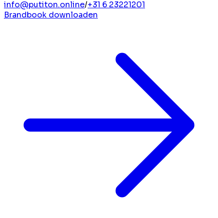
info@putiton.online
/
+31 6 23221201
Brandbook downloaden