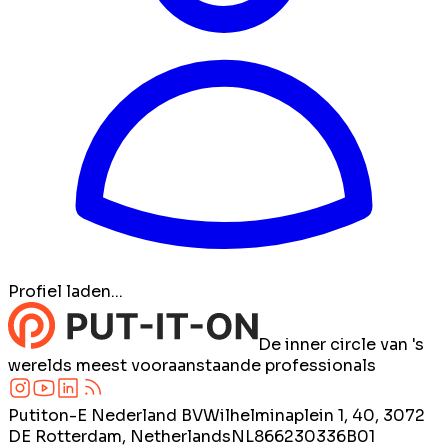
Profiel laden...
De inner circle van 's
werelds meest vooraanstaande professionals
Putiton-E Nederland BV
Wilhelminaplein 1, 40, 3072
DE Rotterdam, Netherlands
NL866230336B01