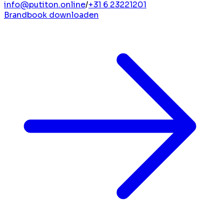
info@putiton.online
/
+31 6 23221201
Brandbook downloaden