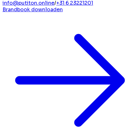
info@putiton.online
/
+31 6 23221201
Brandbook downloaden