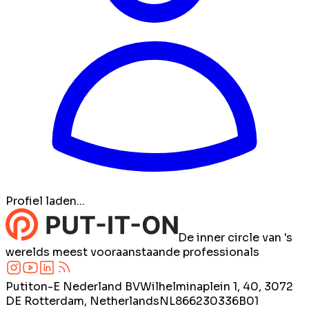
Profiel laden...
De inner circle van 's
werelds meest vooraanstaande professionals
Putiton-E Nederland BV
Wilhelminaplein 1, 40, 3072
DE Rotterdam, Netherlands
NL866230336B01