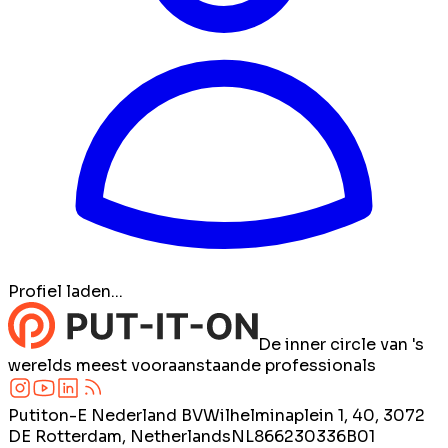
Profiel laden...
De inner circle van 's
werelds meest vooraanstaande professionals
Putiton-E Nederland BV
Wilhelminaplein 1, 40, 3072
DE Rotterdam, Netherlands
NL866230336B01