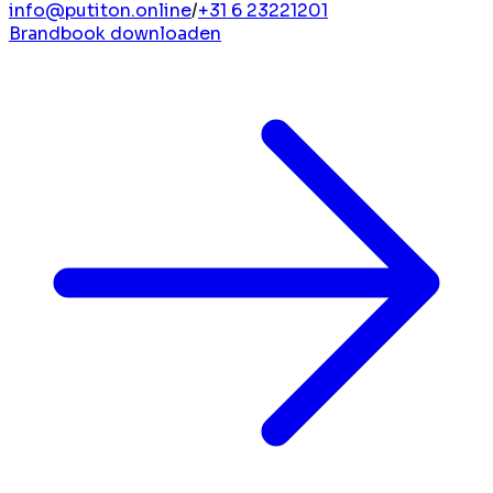
info@putiton.online
/
+31 6 23221201
Brandbook downloaden