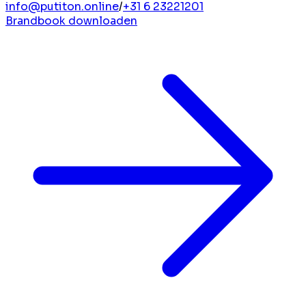
info@putiton.online
/
+31 6 23221201
Brandbook downloaden