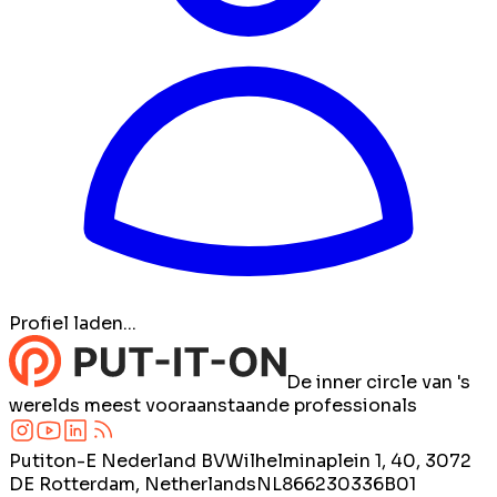
Profiel laden...
De inner circle van 's
werelds meest vooraanstaande professionals
Putiton-E Nederland BV
Wilhelminaplein 1, 40, 3072
DE Rotterdam, Netherlands
NL866230336B01