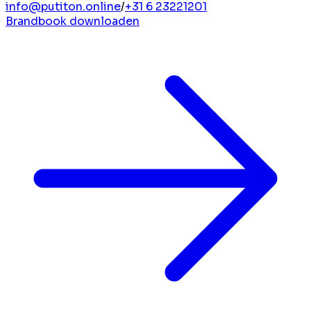
info@putiton.online
/
+31 6 23221201
Brandbook downloaden