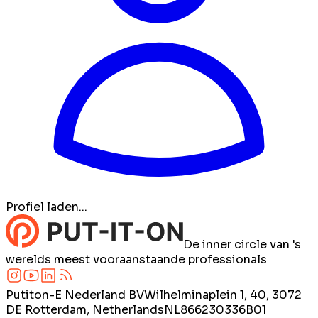
Profiel laden...
De inner circle van 's
werelds meest vooraanstaande professionals
Putiton-E Nederland BV
Wilhelminaplein 1, 40, 3072
DE Rotterdam, Netherlands
NL866230336B01