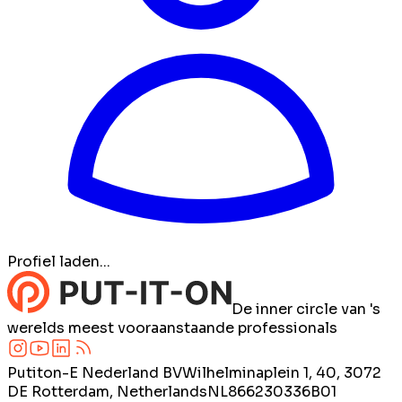
Profiel laden...
De inner circle van 's
werelds meest vooraanstaande professionals
Putiton-E Nederland BV
Wilhelminaplein 1, 40, 3072
DE Rotterdam, Netherlands
NL866230336B01