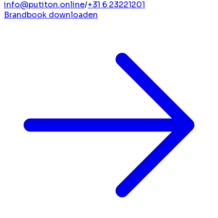
info@putiton.online
/
+31 6 23221201
Brandbook downloaden