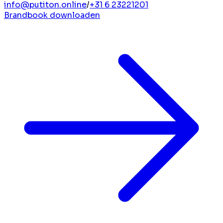
info@putiton.online
/
+31 6 23221201
Brandbook downloaden