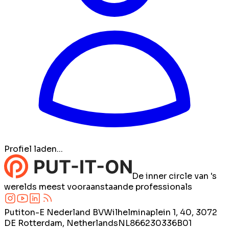
Profiel laden...
De inner circle van 's
werelds meest vooraanstaande professionals
Putiton-E Nederland BV
Wilhelminaplein 1, 40, 3072
DE Rotterdam, Netherlands
NL866230336B01