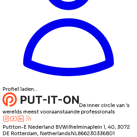
Profiel laden...
De inner circle van 's
werelds meest vooraanstaande professionals
Putiton-E Nederland BV
Wilhelminaplein 1, 40, 3072
DE Rotterdam, Netherlands
NL866230336B01