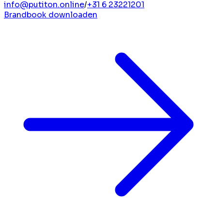
info@putiton.online
/
+31 6 23221201
Brandbook downloaden