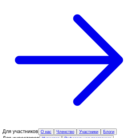
Для участников
О нас
Членство
Участники
Блоги