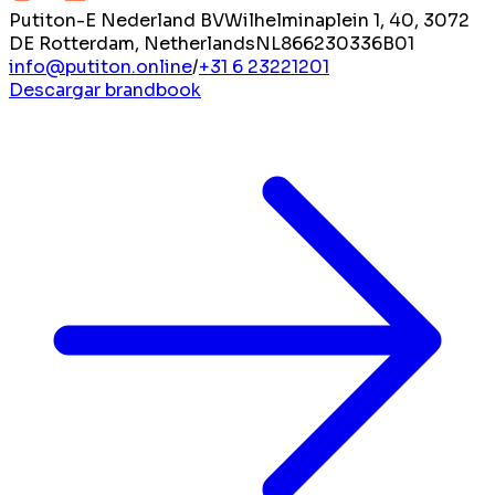
Putiton-E Nederland BV
Wilhelminaplein 1, 40, 3072
DE Rotterdam, Netherlands
NL866230336B01
info@putiton.online
/
+31 6 23221201
Descargar brandbook