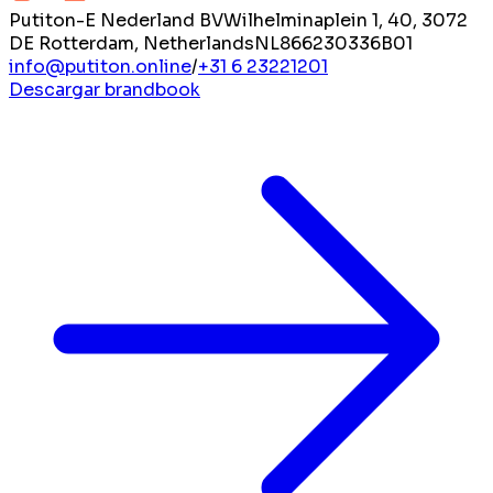
Putiton-E Nederland BV
Wilhelminaplein 1, 40, 3072
DE Rotterdam, Netherlands
NL866230336B01
info@putiton.online
/
+31 6 23221201
Descargar brandbook