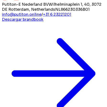
Putiton-E Nederland BV
Wilhelminaplein 1, 40, 3072
DE Rotterdam, Netherlands
NL866230336B01
info@putiton.online
/
+31 6 23221201
Descargar brandbook