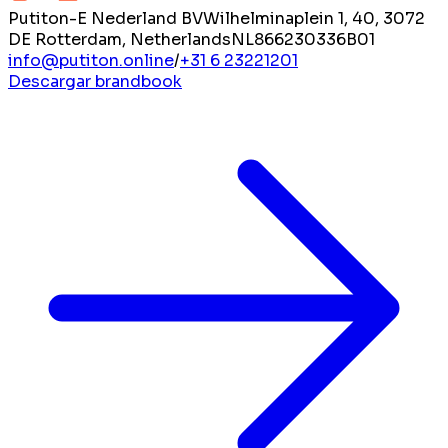
Putiton-E Nederland BV
Wilhelminaplein 1, 40, 3072
DE Rotterdam, Netherlands
NL866230336B01
info@putiton.online
/
+31 6 23221201
Descargar brandbook