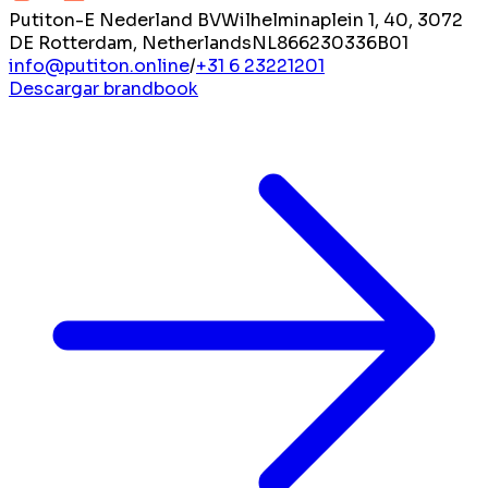
Putiton-E Nederland BV
Wilhelminaplein 1, 40, 3072
DE Rotterdam, Netherlands
NL866230336B01
info@putiton.online
/
+31 6 23221201
Descargar brandbook