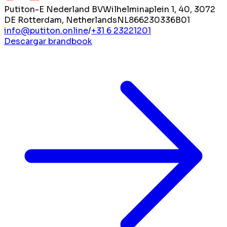
Putiton-E Nederland BV
Wilhelminaplein 1, 40, 3072
DE Rotterdam, Netherlands
NL866230336B01
info@putiton.online
/
+31 6 23221201
Descargar brandbook