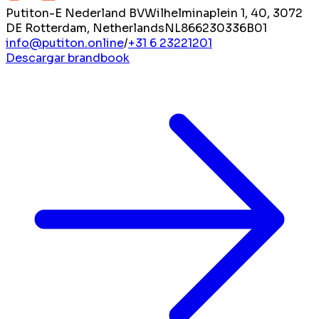
Putiton-E Nederland BV
Wilhelminaplein 1, 40, 3072
DE Rotterdam, Netherlands
NL866230336B01
info@putiton.online
/
+31 6 23221201
Descargar brandbook