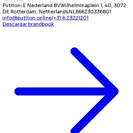
Putiton-E Nederland BV
Wilhelminaplein 1, 40, 3072
DE Rotterdam, Netherlands
NL866230336B01
info@putiton.online
/
+31 6 23221201
Descargar brandbook