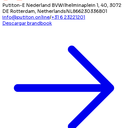
Putiton-E Nederland BV
Wilhelminaplein 1, 40, 3072
DE Rotterdam, Netherlands
NL866230336B01
info@putiton.online
/
+31 6 23221201
Descargar brandbook