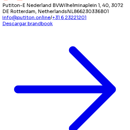
Putiton-E Nederland BV
Wilhelminaplein 1, 40, 3072
DE Rotterdam, Netherlands
NL866230336B01
info@putiton.online
/
+31 6 23221201
Descargar brandbook