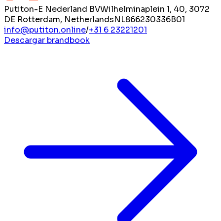
Putiton-E Nederland BV
Wilhelminaplein 1, 40, 3072
DE Rotterdam, Netherlands
NL866230336B01
info@putiton.online
/
+31 6 23221201
Descargar brandbook