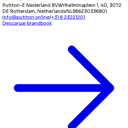
Putiton-E Nederland BV
Wilhelminaplein 1, 40, 3072
DE Rotterdam, Netherlands
NL866230336B01
info@putiton.online
/
+31 6 23221201
Descargar brandbook