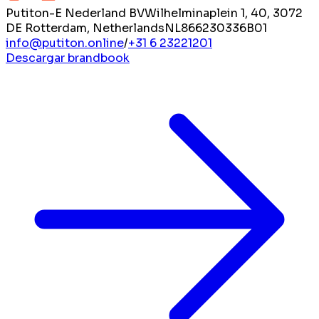
Putiton-E Nederland BV
Wilhelminaplein 1, 40, 3072
DE Rotterdam, Netherlands
NL866230336B01
info@putiton.online
/
+31 6 23221201
Descargar brandbook