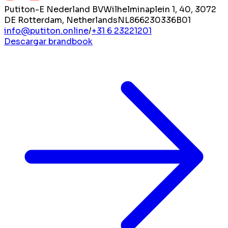
Putiton-E Nederland BV
Wilhelminaplein 1, 40, 3072
DE Rotterdam, Netherlands
NL866230336B01
info@putiton.online
/
+31 6 23221201
Descargar brandbook