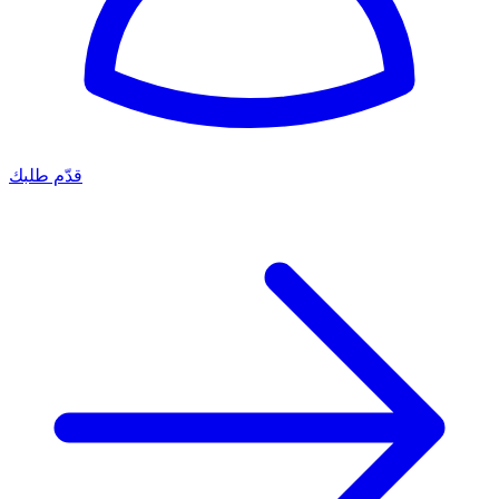
قدّم طلبك