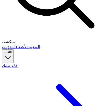
استكشف
العضويات
الأعضاء
المدوّنات
اللغات
قدّم طلبك