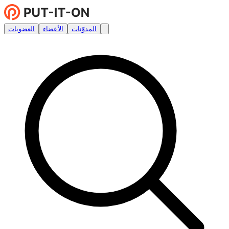
المدوّنات
الأعضاء
العضويات