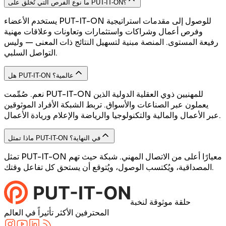
ما نوع الفرص التي تُخلق على PUT-IT-ON؟
يستخدم الأعضاء PUT-IT-ON للوصول إلى مقدمات استراتيجية
وفرص أعمال وشراكات واستثمارات وتعاونات وعلاقات مهنية
رفيعة المستوى. المنصة مبنية لتسهيل النتائج ذات المعنى — وليس
التواصل السلبي.
هل PUT-IT-ON عالمية؟
نعم. صُمِّمت PUT-IT-ON للمهنيين ذوي العقلية الدولية الذين
يعملون عبر الصناعات والأسواق. تربط الشبكة الأفراد الموثوقين
عبر الأعمال والمالية والتكنولوجيا والرياضة والإعلام وريادة الأعمال.
ماذا تمثل PUT-IT-ON في النهاية؟
تمثل PUT-IT-ON معيارًا أعلى من الاتصال المهني. شبكة حيث تهم
المصداقية، ويُكتسب الوصول، ويُتوقع أن يستحق كل تفاعل وقتك.
حلقة موثوقة لنخبة
المحترفين الأكثر تأثيراً في العالم