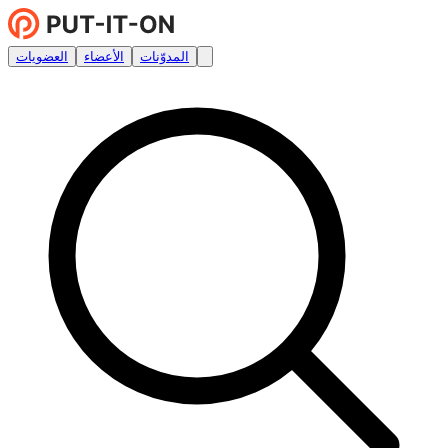
المدوّنات
الأعضاء
العضويات