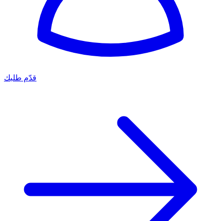
قدّم طلبك