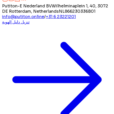
Putiton-E Nederland BV
Wilhelminaplein 1, 40, 3072
DE Rotterdam, Netherlands
NL866230336B01
info@putiton.online
/
+31 6 23221201
تنزيل دليل الهوية