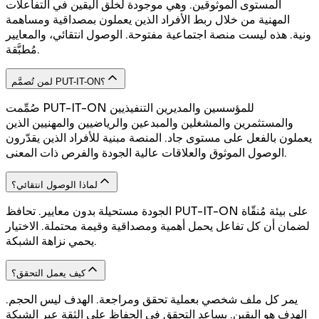
المستوى الموثوقين. وهي موجودة لخلق اليقين في التفاعلات
المهنية من خلال ربط الأفراد الذين يعملون بمصداقية ومساهمة
ونية. هذه ليست منصة اجتماعية مفتوحة. الوصول انتقائي، والمعايير
مُطبَّقة.
لمن تُصمَّم PUT-IT-ON؟
صُمِّمت PUT-IT-ON للمؤسسين والمديرين التنفيذيين
والمستثمرين والمشغلين والمبدعين والرياضيين والمهنيين الذين
يعملون بالفعل على مستوى جاد. المنصة مبنية للأفراد الذين يقدّرون
الوصول الموثوق والعلاقات عالية الجودة والفرص ذات المعنى.
لماذا الوصول انتقائي؟
الجودة مستحيلة بدون معايير. تحافظ PUT-IT-ON على بيئة مُنقّاة
لضمان أن كل تفاعل يحمل أهمية ومصداقية وقيمة محتملة. الاختيار
يحمي نزاهة الشبكة.
كيف يعمل التحقق؟
يمر كل ملف شخصي بعملية تحقق ومراجعة. الهدف ليس الحجم.
الهدف هو اليقين. يساعد التحقق في الحفاظ على الثقة عبر الشبكة