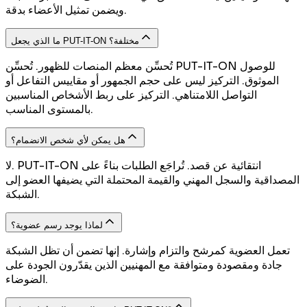
ويضمن تمثيل الأعضاء بدقة.
ما الذي يجعل PUT-IT-ON مختلفة؟
تُحسِّن معظم المنصات للظهور. تُحسِّن PUT-IT-ON للوصول
الموثوق. التركيز ليس على حجم الجمهور أو مقاييس التفاعل أو
التواصل اللامتناهي. التركيز على ربط الأشخاص المناسبين
بالمستوى المناسب.
هل يمكن لأي شخص الانضمام؟
لا. PUT-IT-ON انتقائية عن قصد. تُراجَع الطلبات بناءً على
المصداقية والسجل المهني والقيمة المحتملة التي يضيفها العضو إلى
الشبكة.
لماذا يوجد رسم عضوية؟
تعمل العضوية كمرشح والتزام وإشارة. إنها تضمن أن تظل الشبكة
جادة ومقصودة ومتوافقة مع المهنيين الذين يقدّرون الجودة على
الضوضاء.