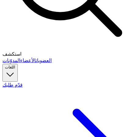
استكشف
العضويات
الأعضاء
المدوّنات
اللغات
قدّم طلبك