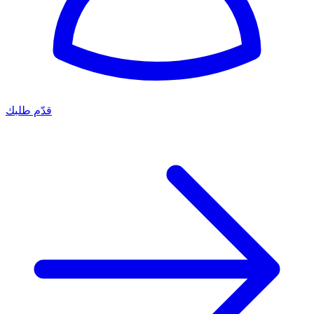
قدّم طلبك