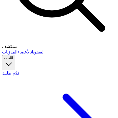
استكشف
العضويات
الأعضاء
المدوّنات
اللغات
قدّم طلبك