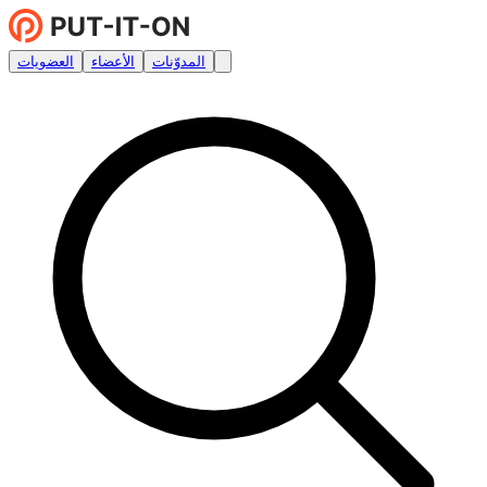
المدوّنات
الأعضاء
العضويات