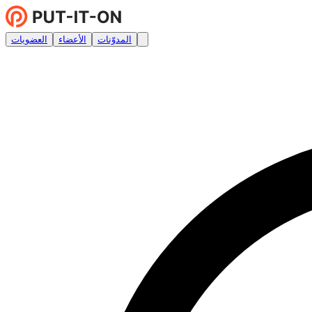
المدوّنات
الأعضاء
العضويات