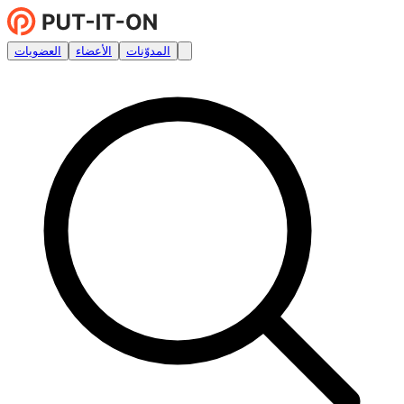
المدوّنات
الأعضاء
العضويات