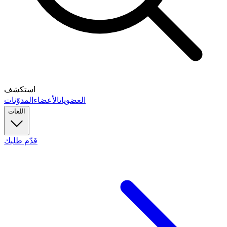
استكشف
العضويات
الأعضاء
المدوّنات
اللغات
قدّم طلبك