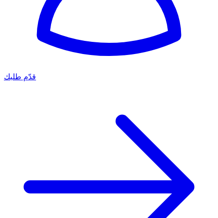
قدّم طلبك