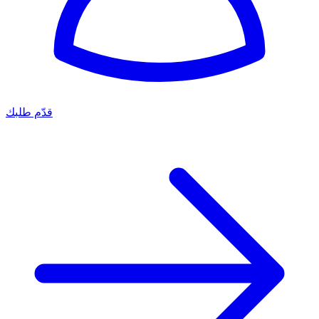
قدّم طلبك