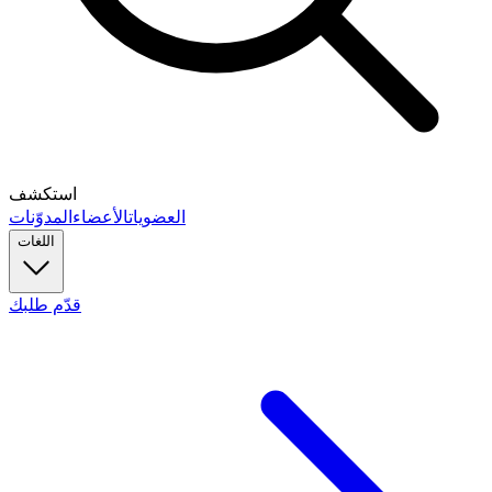
استكشف
العضويات
الأعضاء
المدوّنات
اللغات
قدّم طلبك