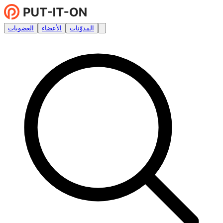
المدوّنات
الأعضاء
العضويات